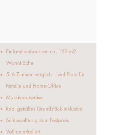
Einfamilienhaus mit ca. 152 m2
Wohnfläche
5–6 Zimmer möglich – viel Platz für
Familie und Home-Office
Massivbauweise
Real geteiltes Grundstück inklusive
Schlüsselfertig zum Festpreis
Voll unterkellert