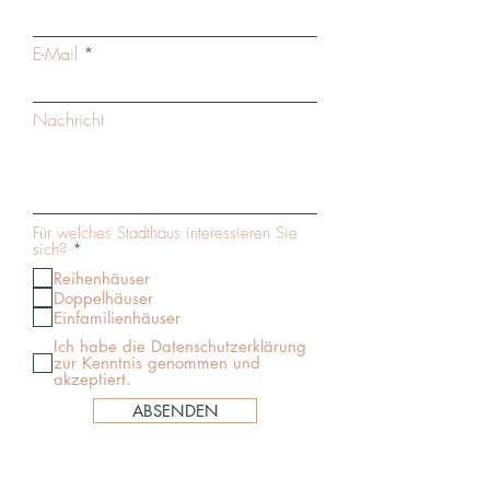
E-Mail
Nachricht
Für welches Stadthaus interessieren Sie
P
sich?
*
f
Reihenhäuser
l
i
Doppelhäuser
c
Einfamilienhäuser
h
Ich habe die Datenschutzerklärung
t
zur Kenntnis genommen und
f
akzeptiert.
e
l
ABSENDEN
d