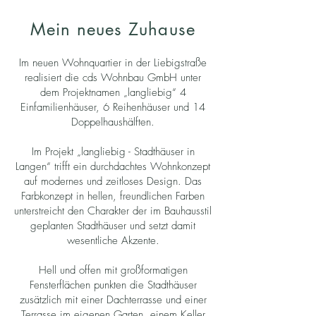
Mein neues Zuhause
Im neuen Wohnquartier in der Liebigstraße
realisiert die cds Wohnbau GmbH unter
dem Projektnamen „langliebig“ 4
Einfamilienhäuser, 6 Reihenhäuser und 14
Doppelhaushälften.
Im Projekt „langliebig - Stadthäuser in
Langen“ trifft ein durchdachtes Wohnkonzept
auf modernes und zeitloses Design. Das
Farbkonzept in hellen, freundlichen Farben
unterstreicht den Charakter der im Bauhausstil
geplanten Stadthäuser und setzt damit
wesentliche Akzente.
Hell und offen mit großformatigen
Fensterflächen punkten die Stadthäuser
zusätzlich mit einer Dachterrasse und einer
Terrasse im eigenen Garten, einem Keller